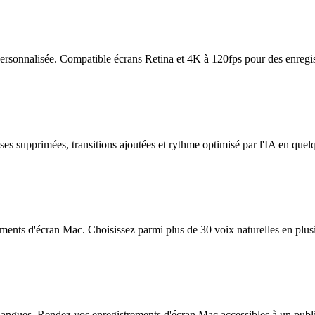
personnalisée. Compatible écrans Retina et 4K à 120fps pour des enregis
es supprimées, transitions ajoutées et rythme optimisé par l'IA en quel
ements d'écran Mac. Choisissez parmi plus de 30 voix naturelles en plus
 langues. Rendez vos enregistrements d'écran Mac accessibles à un publ