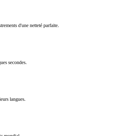
trements d'une netteté parfaite.
ques secondes.
ieurs langues.
ic mondial.