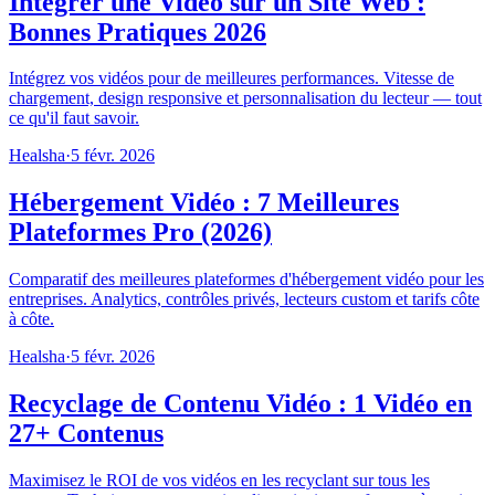
Intégrer une Vidéo sur un Site Web :
Bonnes Pratiques 2026
Intégrez vos vidéos pour de meilleures performances. Vitesse de
chargement, design responsive et personnalisation du lecteur — tout
ce qu'il faut savoir.
Healsha
·
5 févr. 2026
Hébergement Vidéo : 7 Meilleures
Plateformes Pro (2026)
Comparatif des meilleures plateformes d'hébergement vidéo pour les
entreprises. Analytics, contrôles privés, lecteurs custom et tarifs côte
à côte.
Healsha
·
5 févr. 2026
Recyclage de Contenu Vidéo : 1 Vidéo en
27+ Contenus
Maximisez le ROI de vos vidéos en les recyclant sur tous les