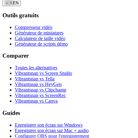
🇬🇧
EN
Outils gratuits
Compresseur vidéo
Générateur de miniatures
Calculateur de taille vidéo
Générateur de scripts démo
Comparer
Toutes les alternatives
Vibrantsnap vs Screen Studio
Vibrantsnap vs Tella
Vibrantsnap vs HeyGen
Vibrantsnap vs Clipchamp
Vibrantsnap vs ScreenRec
Vibrantsnap vs Canva
Guides
Enregistrer son écran sur Windows
Enregistrer son écran sur Mac + audio
Configurer OBS pour l'enregistrement