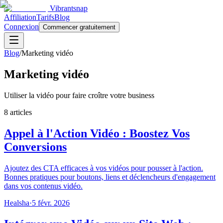
Vibrantsnap
Affiliation
Tarifs
Blog
Connexion
Commencer gratuitement
Blog
/
Marketing vidéo
Marketing vidéo
Utiliser la vidéo pour faire croître votre business
8 articles
Appel à l'Action Vidéo : Boostez Vos
Conversions
Ajoutez des CTA efficaces à vos vidéos pour pousser à l'action.
Bonnes pratiques pour boutons, liens et déclencheurs d'engagement
dans vos contenus vidéo.
Healsha
·
5 févr. 2026